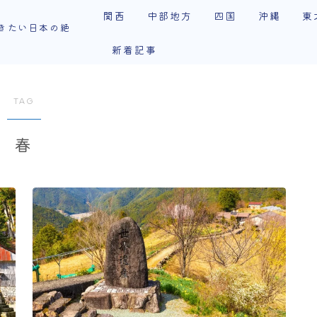
関西
中部地方
四国
沖縄
東
きたい日本の絶
新着記事
奈良
福井
香川
石垣島
岩
滋賀
長野
徳島
秋
TAG
和歌山
岐阜
愛媛
青
春
三重
愛知
高知
宮
静岡
福
山梨
山
富山
新潟