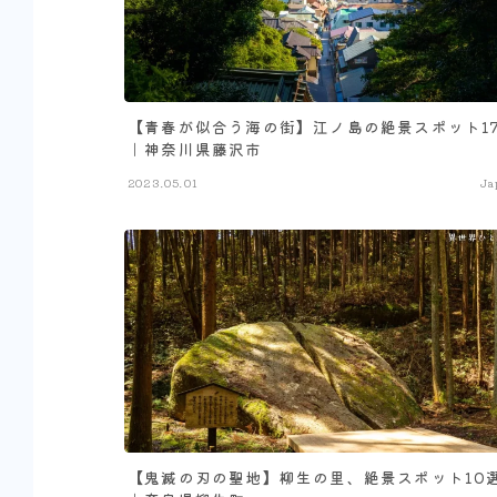
【青春が似合う海の街】江ノ島の絶景スポット1
｜神奈川県藤沢市
2023.05.01
Ja
【鬼滅の刃の聖地】柳生の里、絶景スポット10