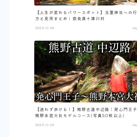
【人生が変わるパワースポット】玉置神社への
方と見所まとめ｜奈良県十津川村
2023.11.06
Ja
【迷わず歩ける！】熊野古道中辺路｜発心門王
熊野本宮大社モデルコース(写真50枚以上)
2023.11.05
Ja