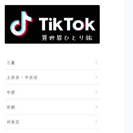
三重
上京区・中京区
中部
京都
伏見区