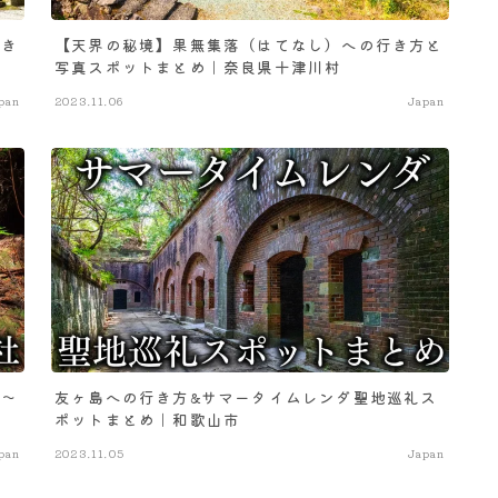
行き
【天界の秘境】果無集落（はてなし）への行き方と
写真スポットまとめ｜奈良県十津川村
pan
2023.11.06
Japan
子～
友ヶ島への行き方&サマータイムレンダ聖地巡礼ス
ポットまとめ｜和歌山市
pan
2023.11.05
Japan