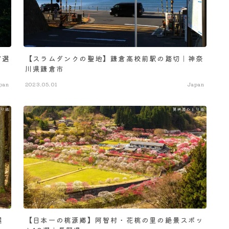
7選
【スラムダンクの聖地】鎌倉高校前駅の踏切｜神奈
川県鎌倉市
pan
2023.05.01
Japan
選
【日本一の桃源郷】阿智村・花桃の里の絶景スポッ