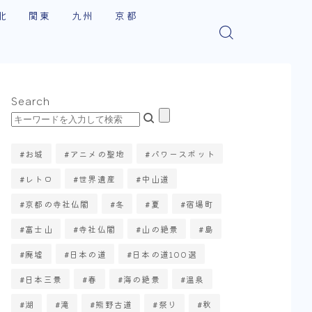
北
関東
九州
京都
手
千葉
佐賀
東山区
田
埼玉
福岡
嵐山・右京区
Search
森
神奈川
伏見区
城
茨城
西京区
お城
アニメの聖地
パワースポット
島
群馬
左京区
レトロ
世界遺産
中山道
形
栃木
北区
京都の寺社仏閣
冬
夏
宿場町
東京
福知山市
富士山
寺社仏閣
山の絶景
島
廃墟
日本の道
日本の道100選
綾部・宮津・伊根町
日本三景
春
海の絶景
温泉
南区・下京区
湖
滝
熊野古道
祭り
秋