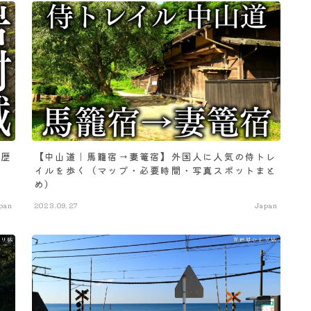
の歴
【中山道｜馬籠宿→妻篭宿】外国人に人気の侍トレ
イルを歩く（マップ・必要時間・写真スポットまと
め）
pan
2023.09.27
Japan