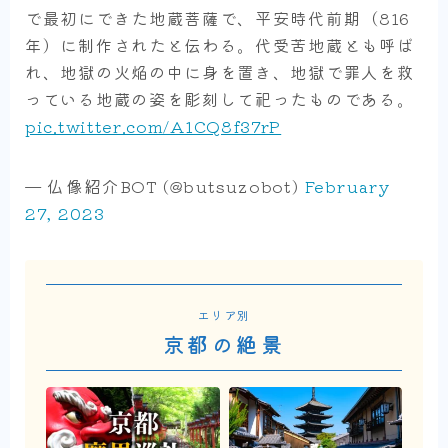
で最初にできた地蔵菩薩で、平安時代前期（816
年）に制作されたと伝わる。代受苦地蔵とも呼ば
れ、地獄の火焔の中に身を置き、地獄で罪人を救
っている地蔵の姿を彫刻して祀ったものである。
pic.twitter.com/A1CQ8f37rP
— 仏像紹介BOT (@butsuzobot)
February
27, 2023
エリア別
京都の絶景