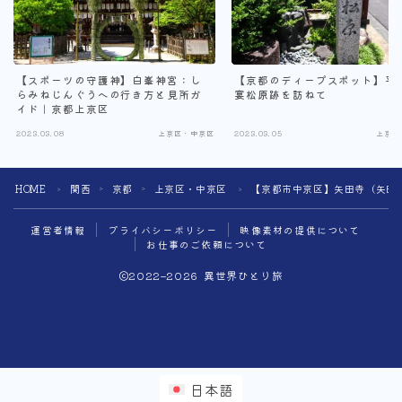
【スポーツの守護神】白峯神宮：し
【京都のディープスポット】平
らみねじんぐうへの行き方と見所ガ
宴松原跡を訪ねて
イド｜京都上京区
2023.03.08
上京区・中京区
2023.03.05
上京区
HOME
関西
京都
上京区・中京区
【京都市中京区】矢田寺（矢田
＞
＞
＞
＞
運営者情報
プライバシーポリシー
映像素材の提供について
お仕事のご依頼について
2022–2026 異世界ひとり旅
日本語