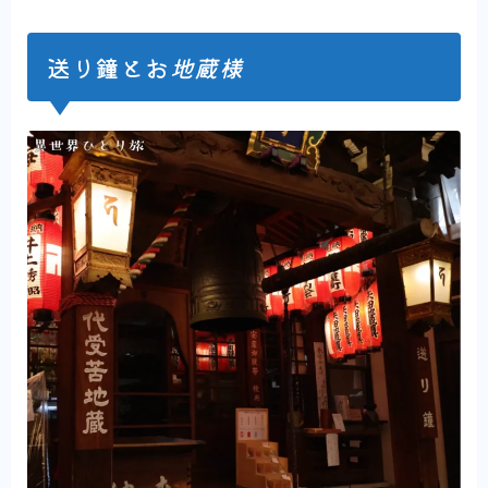
送り鐘とお
地蔵様