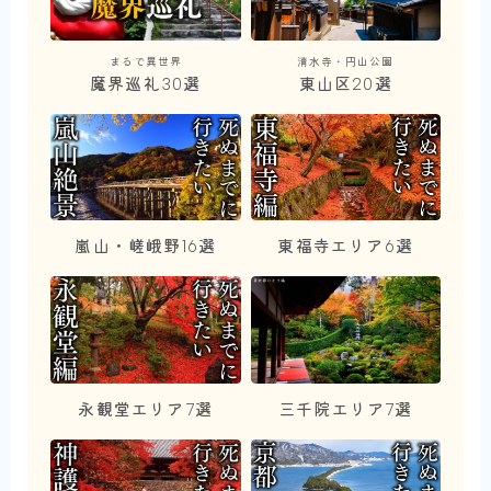
まるで異世界
清水寺・円山公園
魔界巡礼30選
東山区20選
嵐山・嵯峨野16選
東福寺エリア6選
永観堂エリア7選
三千院エリア7選