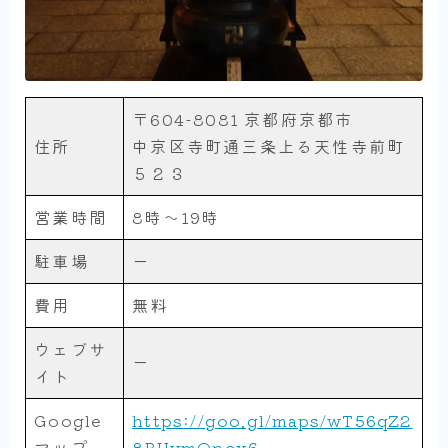
〒604-8081 京都府京都市
住所
中京区寺町通三条上る天性寺前町
５２３
営業時間
8時～19時
駐車場
ー
費用
無料
ウェブサ
ー
イト
Google
https://goo.gl/maps/wT56qZ2
マップ
8BUvmQnox6