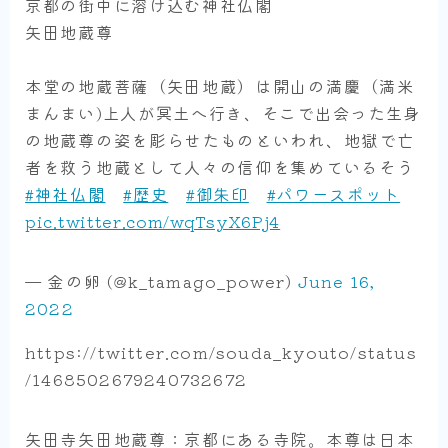
京都の街中に溶け込む神社仏閣
矢田地蔵尊
本堂の地蔵菩薩（矢田地蔵）は開山の満慶（満米
まんまい)上人が冥土へ行き、そこで出会った生身
の地蔵尊の姿を彫らせたものといわれ、地獄で亡
者を救う地蔵として人々の信仰を集めているそう
#神社仏閣
#歴史
#御朱印
#パワースポット
pic.twitter.com/wqTsyX6Pj4
— 金の卵 (@k_tamago_power)
June 16,
2022
https://twitter.com/souda_kyouto/status
/1468502679240732672
矢田寺矢田地蔵尊：京都にある寺院。本尊は日本