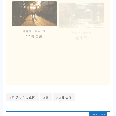
平等院・宇治公園
善峯寺・勝持寺
宇治10選
西京区
上京区
#京都の寺社仏閣
#夏
#寺社仏閣
ABOUT ME