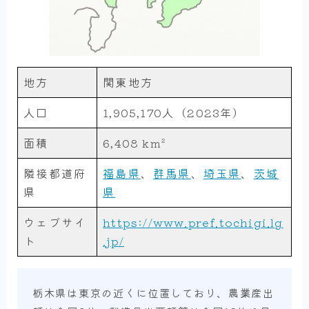
地方
関東地方
人口
1,905,170人（2023年）
面積
6,408 km²
隣接都道府
福島県
、
群馬県
、
埼玉県
、
茨城
県
県
ウェブサイ
https://www.pref.tochigi.lg
ト
.jp/
栃木県は東京の近くに位置しており、農業産出