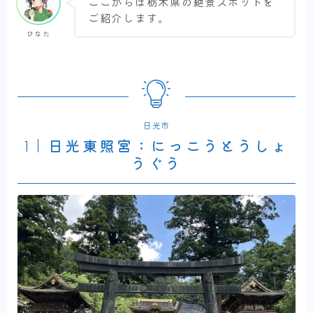
ここからは栃木県の絶景スポットを
ご紹介します。
ひなた
日光市
1｜
日光東照宮
：にっこうとうしょ
うぐう