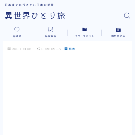
死ぬまでに行きたい日本の絶景
異世界ひとり旅
宿場町
秘境集落
パワースポット
機材まとめ
2023.03.05
2023.09.26
栃木