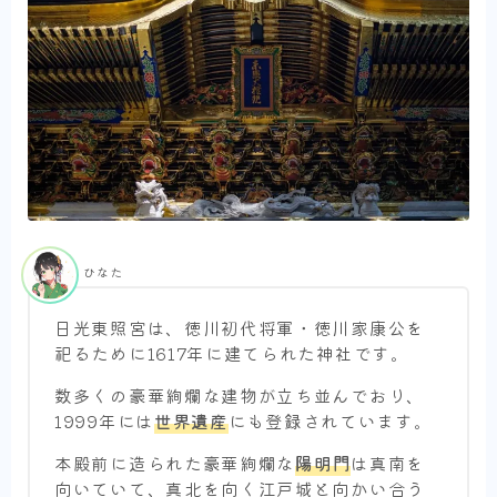
ひなた
日光東照宮は、徳川初代将軍・徳川家康公を
祀るために1617年に建てられた神社です。
数多くの豪華絢爛な建物が立ち並んでおり、
1999年には
世界遺産
にも登録されています。
本殿前に造られた豪華絢爛な
陽明門
は真南を
向いていて、真北を向く江戸城と向かい合う