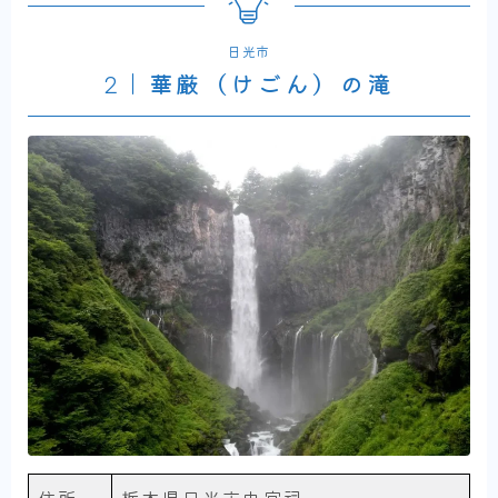
日光市
2｜華厳（けごん）の滝