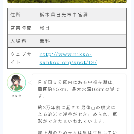
住所
栃木県日光市中宮祠
営業時間
終日
入場料
無料
ウェブサ
http://www.nikko-
イト
kankou.org/spot/12/
日光国立公園内にある中禅寺湖は、
周囲約25km、最大水深163mの湖で
す。
ひなた
約2万年前に起きた男体山の噴火に
よる溶岩で渓谷がせき止められ、原
形ができたといわれています。
Amazonインフルエンサー
異世界一人旅撮影機材まとめ
堰止湖のため元々は魚は生息してい