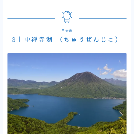
日光市
3｜中禅寺湖 （ちゅうぜんじこ）