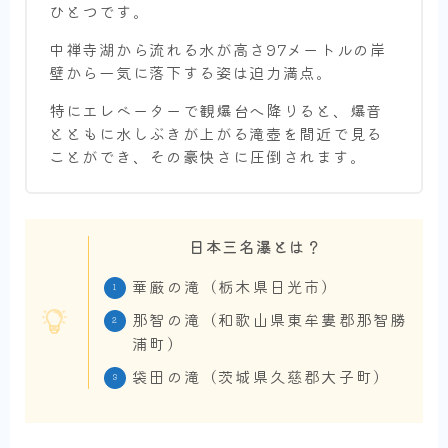
ひとつです。
中禅寺湖から流れる水が高さ97メートルの岸
壁から一気に落下する姿は迫力満点。
特にエレベーターで観爆台へ降りると、爆音
とともに水しぶきが上がる滝壺を間近で見る
ことができ、その豪快さに圧倒されます。
日本三名瀑
とは？
華厳の滝（栃木県日光市）
那智の滝（和歌山県東牟婁郡那智勝
浦町）
袋田の滝（茨城県久慈郡大子町）