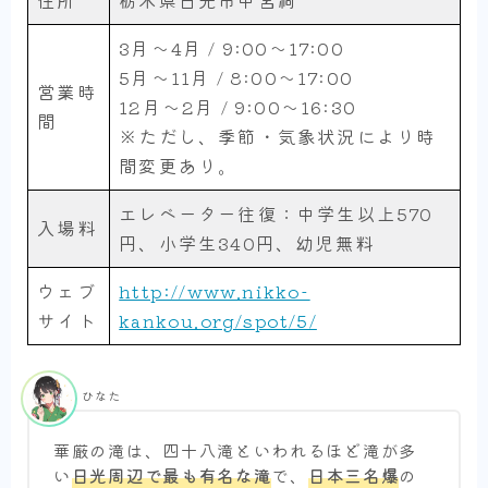
住所
栃木県日光市中宮祠
3月～4月 / 9:00～17:00
5月～11月 / 8:00～17:00
営業時
12月～2月 / 9:00～16:30
間
※ただし、季節・気象状況により時
間変更あり。
エレベーター往復：中学生以上570
入場料
円、小学生340円、幼児無料
ウェブ
http://www.nikko-
サイト
kankou.org/spot/5/
ひなた
華厳の滝は、四十八滝といわれるほど滝が多
い
日光周辺で最も有名な滝
で、
日本三名爆
の