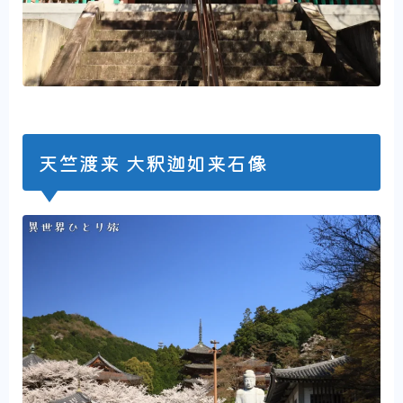
天竺渡来 大釈迦如来石像