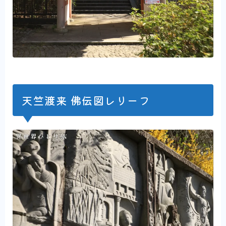
天竺渡来 佛伝図レリーフ