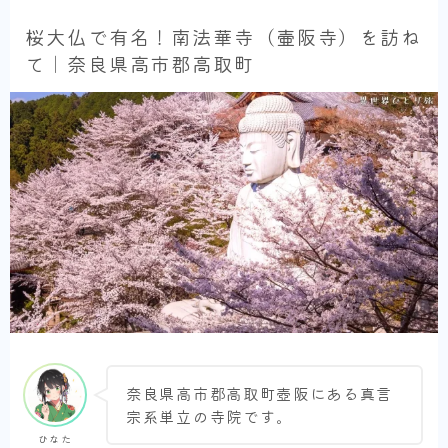
桜大仏で有名！南法華寺（壷阪寺）を訪ね
て｜奈良県高市郡高取町
奈良県高市郡高取町壺阪にある真言
宗系単立の寺院です。
ひなた