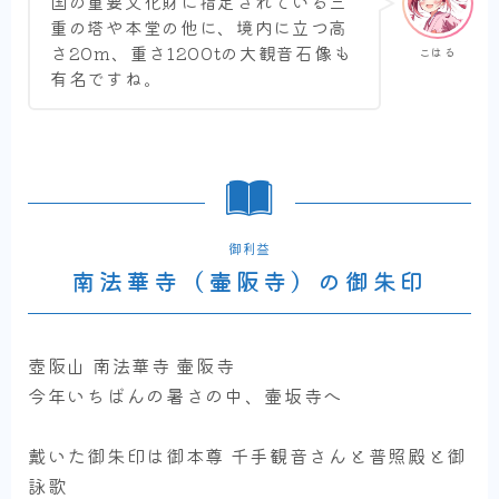
国の重要文化財に指定されている三
重の塔や本堂の他に、境内に立つ高
さ20m、重さ1200tの大観音石像も
こはる
有名ですね。
御利益
南法華寺（壷阪寺）の御朱印
壺阪山 南法華寺 壷阪寺
今年いちばんの暑さの中、壷坂寺へ
戴いた御朱印は御本尊 千手観音さんと普照殿と御
詠歌