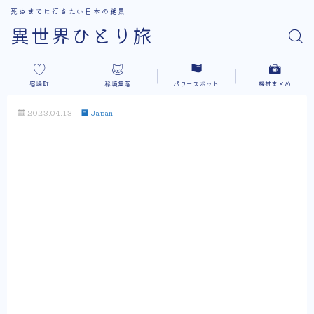
死ぬまでに行きたい日本の絶景
異世界ひとり旅
宿場町
秘境集落
パワースポット
機材まとめ
2023.04.13
Japan