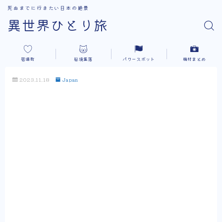
死ぬまでに行きたい日本の絶景
異世界ひとり旅
宿場町
秘境集落
パワースポット
機材まとめ
2023.11.18
Japan