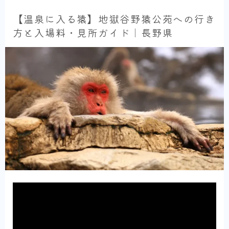
【温泉に入る猿】地獄谷野猿公苑への行き
方と入場料・見所ガイド｜長野県