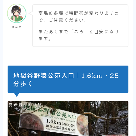
夏場と冬場で時間帯が変わりますの
で、ご注意ください。
ひなた
またあくまで「ごろ」と目安になり
ます。
地獄谷野猿公苑入口｜1.6km・25
分歩く