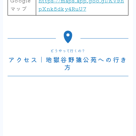
Google
https://maps.app.goo.gl/KV9h
マップ
pXnk8dky4RuU7
どうやって行くの？
アクセス｜地獄谷野猿公苑への行き
方