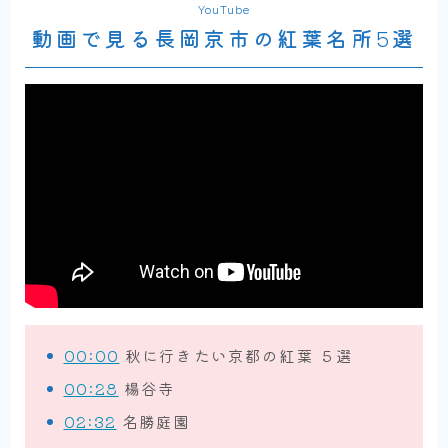
YouTube
動画で見る長岡京市の紅葉名所5選
00:00
秋に行きたい京都の紅葉 ５選
00:28
楊谷寺
02:32
名勝庭園