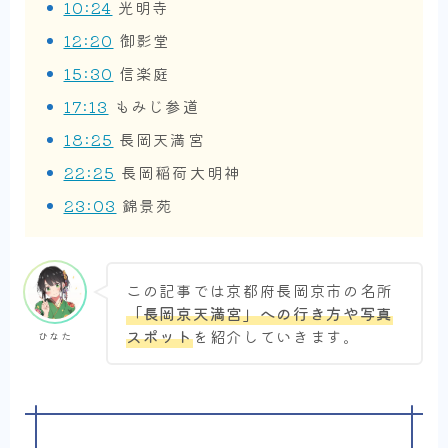
10:24
光明寺
12:20
御影堂
15:30
信楽庭
17:13
もみじ参道
18:25
長岡天満宮
22:25
長岡稲荷大明神
23:03
錦景苑
この記事では京都府長岡京市の名所
「長岡京天満宮」への行き方や写真
スポット
を紹介していきます。
ひなた