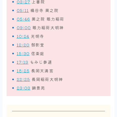
03:27
上書院
05:11
楊谷寺 奥之院
05:46
奥之院 眼力稲荷
09:00
眼力稲荷大明神
10:24
光明寺
12:20
御影堂
15:30
信楽庭
17:13
もみじ参道
18:25
長岡天満宮
22:25
長岡稲荷大明神
23:03
錦景苑
Amazonインフルエンサー
異世界一人旅撮影機材まとめ