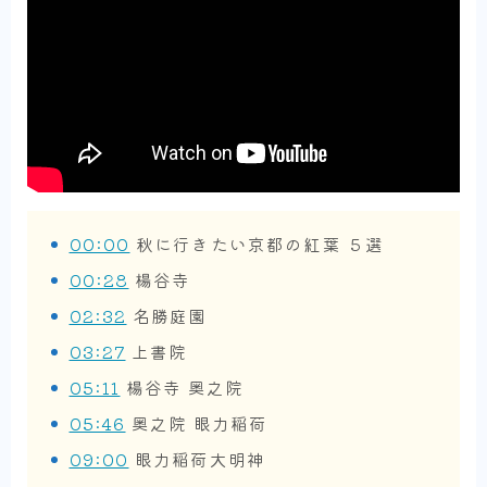
00:00
秋に行きたい京都の紅葉 ５選
00:28
楊谷寺
02:32
名勝庭園
03:27
上書院
05:11
楊谷寺 奥之院
05:46
奥之院 眼力稲荷
09:00
眼力稲荷大明神