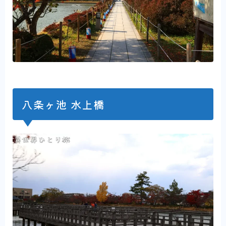
八条ヶ池 水上橋