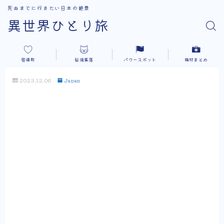
死ぬまでに行きたい日本の絶景
異世界ひとり旅
宿場町
秘境集落
パワースポット
機材まとめ
2023.12.06
Japan