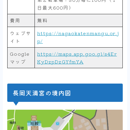
日最大600円）
費用
無料
ウェブサ
https://nagaokatenmangu.or.j
イト
p/
Google
https://maps.app.goo.gl/s4Er
マップ
KyDzpDzGYfmYA
長岡天満宮の境内図