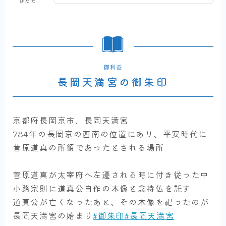
ひなた
御利益
長岡天満宮の御朱印
京都府長岡京市、長岡天満宮
784年の長岡京の西南の位置にあり、平安時代に
菅原道真の所領であったとされる場所
菅原道真が太宰府へ左遷される時に付き従った中
小路宗則に道真公自作の木像と念持仏を託す
道真公が亡くなったあと、その木像を祀ったのが
長岡天満宮の始まり
#御朱印
#長岡天満宮