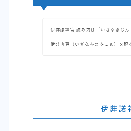
伊弉諾神宮 読み方は「いざなぎじん
伊
弉冉尊（いざなみのみこと）を祀
伊弉諾