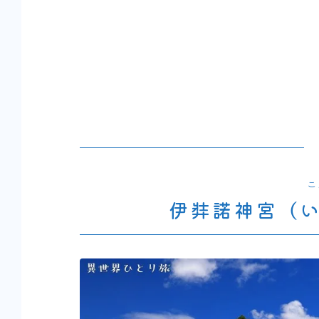
こ
伊弉諾神宮（