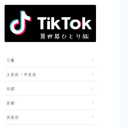
三重
上京区・中京区
中部
京都
伏見区