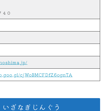
７４０
noshima.jp/
pp.goo.gl/cjWoBMCFDfZ6ognTA
、いざなぎじんぐう