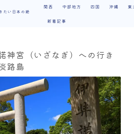
関西
中部地方
四国
沖縄
東
きたい日本の絶
新着記事
奈良
福井
香川
石垣島
岩
滋賀
長野
徳島
秋
和歌山
岐阜
愛媛
青
諾神宮（いざなぎ）への行き
三重
愛知
高知
宮
淡路島
静岡
福
山梨
山
富山
新潟