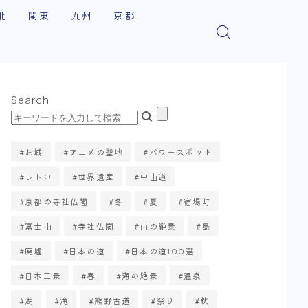
北
関東
九州
京都
手
千葉
佐賀
東山区
田
埼玉
福岡
嵐山・右京区
Search
森
神奈川
伏見区
城
茨城
西京区
お城
アニメの聖地
パワースポット
島
群馬
左京区
レトロ
世界遺産
中山道
形
栃木
北区
京都の寺社仏閣
冬
夏
宿場町
東京
福知山市
富士山
寺社仏閣
山の絶景
島
廃墟
日本の道
日本の道100選
綾部・宮津・伊根町
日本三景
春
海の絶景
温泉
南区・下京区
湖
滝
熊野古道
祭り
秋