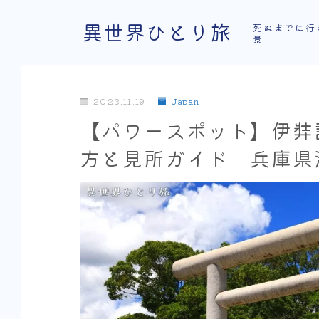
異世界ひとり旅
死ぬまでに行
景
2023.11.19
Japan
【パワースポット】伊弉
方と見所ガイド｜兵庫県