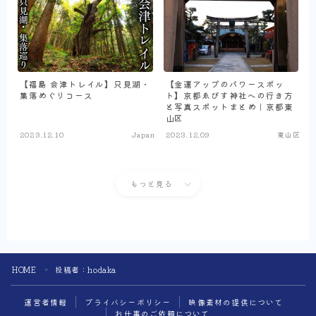
【福島 会津トレイル】只見湖・
【金運アップのパワースポッ
集落めぐりコース
ト】京都ゑびす神社への行き方
と写真スポットまとめ｜京都東
山区
2023.12.10
Japan
2023.12.09
東山区
もっと見る
HOME
投稿者：hodaka
＞
運営者情報
プライバシーポリシー
映像素材の提供について
お仕事のご依頼について