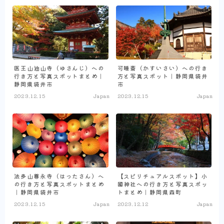
医王山油山寺（ゆさんじ）への
可睡斎（かすいさい）への行き
行き方と写真スポットまとめ｜
方と写真スポット｜静岡県袋井
静岡県袋井市
市
2023.12.15
Japan
2023.12.15
Japan
法多山尊永寺（はったさん）へ
【スピリチュアルスポット】小
の行き方と写真スポットまとめ
國神社への行き方と写真スポッ
｜静岡県袋井市
トまとめ｜静岡県森町
2023.12.15
Japan
2023.12.12
Japan