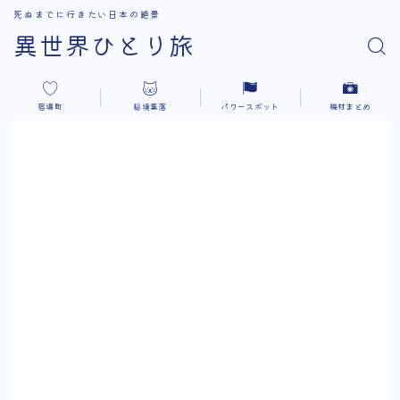
死ぬまでに行きたい日本の絶景
異世界ひとり旅
宿場町
秘境集落
パワースポット
機材まとめ