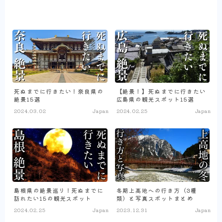
死ぬまでに行きたい！奈良県の
【絶景！】死ぬまでに行きたい
絶景15選
広島県の観光スポット15選
2024.03.02
Japan
2024.02.25
Japan
島根県の絶景巡り！死ぬまでに
冬期上高地への行き方（3種
訪れたい15の観光スポット
類）と写真スポットまとめ
2024.02.25
Japan
2023.12.31
Japan